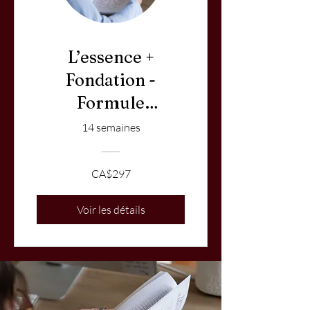
L’essence +
Fondation -
Formule
autonome
14 semaines
CA$297
Voir les détails